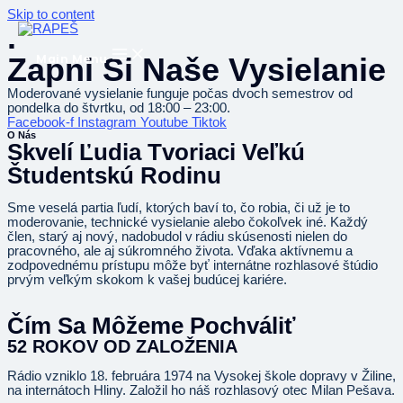
Skip to content
.
Zapni Si Naše Vysielanie
Main Menu
Moderované vysielanie funguje počas dvoch semestrov od
pondelka do štvrtku, od 18:00 – 23:00.
Facebook-f
Instagram
Youtube
Tiktok
O Nás
Skvelí Ľudia Tvoriaci Veľkú
Študentskú Rodinu
Sme veselá partia ľudí, ktorých baví to
,
čo robia
, č
i už je to
moderovanie, technické vysielanie alebo čokoľvek iné. Každý
člen
,
star
ý
aj
nov
ý,
nadobudol
v rádiu
skúsenosti nielen do
pracovného, ale aj súkromného života. Vďaka
aktívnemu
a
zodpovednému prístupu môže byť internátne rozhlasové štúdio
prvým veľkým skokom k vašej budúcej kariére
.
Čím Sa Môžeme Pochváliť
52 ROKOV OD ZALOŽENIA
Rádio vzniklo 18. februára 1974 na Vysokej škole dopravy v Žiline,
na internátoch Hliny. Založil ho náš rozhlasový otec Milan Pešava.