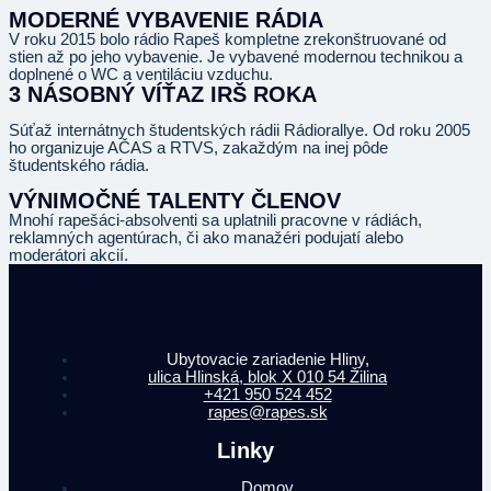
MODERNÉ VYBAVENIE RÁDIA
V roku 2015 bolo rádio
Rapeš
kompletne zrekonštruované od
stien až po jeho vybavenie. Je vybavené modernou technikou a
doplnené o WC a ventiláciu vzduchu.
3 NÁSOBNÝ VÍŤAZ IRŠ ROKA
Súťaž internátnych študentských
rádii
Rádiorallye
. Od roku 2005
ho organizuje AČAS a RTVS, zakaždým na inej pôde
študentského rádia.
VÝNIMOČNÉ TALENTY ČLENOV
Mnohí
rapešáci
-absolventi sa uplatnili pracovne v rádiách,
reklamných agentúrach, či ako manažéri podujatí alebo
moderátori akcií.
Ubytovacie zariadenie Hliny,
ulica Hlinská, blok X 010 54 Žilina
+421 950 524 452
rapes@rapes.sk
Linky
Domov