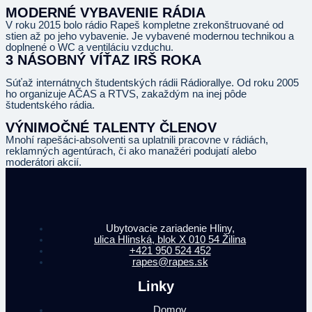
MODERNÉ VYBAVENIE RÁDIA
V roku 2015 bolo rádio
Rapeš
kompletne zrekonštruované od
stien až po jeho vybavenie. Je vybavené modernou technikou a
doplnené o WC a ventiláciu vzduchu.
3 NÁSOBNÝ VÍŤAZ IRŠ ROKA
Súťaž internátnych študentských
rádii
Rádiorallye
. Od roku 2005
ho organizuje AČAS a RTVS, zakaždým na inej pôde
študentského rádia.
VÝNIMOČNÉ TALENTY ČLENOV
Mnohí
rapešáci
-absolventi sa uplatnili pracovne v rádiách,
reklamných agentúrach, či ako manažéri podujatí alebo
moderátori akcií.
Ubytovacie zariadenie Hliny,
ulica Hlinská, blok X 010 54 Žilina
+421 950 524 452
rapes@rapes.sk
Linky
Domov