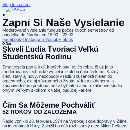
Skip to content
.
Zapni Si Naše Vysielanie
Main Menu
Moderované vysielanie funguje počas dvoch semestrov od
pondelka do štvrtku, od 18:00 – 23:00.
Facebook-f
Instagram
Youtube
Tiktok
O Nás
Skvelí Ľudia Tvoriaci Veľkú
Študentskú Rodinu
Sme veselá partia ľudí, ktorých baví to
,
čo robia
, č
i už je to
moderovanie, technické vysielanie alebo čokoľvek iné. Každý
člen
,
star
ý
aj
nov
ý,
nadobudol
v rádiu
skúsenosti nielen do
pracovného, ale aj súkromného života. Vďaka
aktívnemu
a
zodpovednému prístupu môže byť internátne rozhlasové štúdio
prvým veľkým skokom k vašej budúcej kariére
.
Čím Sa Môžeme Pochváliť
52 ROKOV OD ZALOŽENIA
Rádio vzniklo 18. februára 1974 na Vysokej škole dopravy v Žiline,
na internátoch Hliny. Založil ho náš rozhlasový otec Milan Pešava.